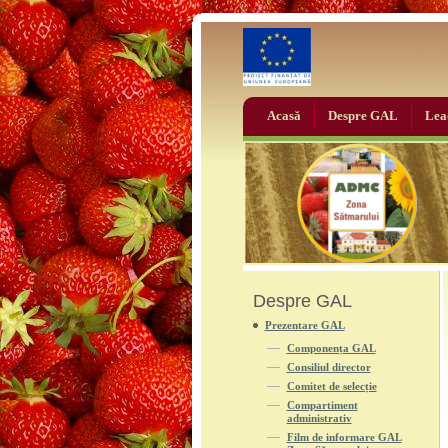
Acasă
Despre GAL
Lea
Despre GAL
Prezentare GAL
Componența GAL
Consiliul director
Comitet de selecție
Compartiment
administrativ
Film de informare GAL