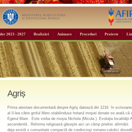
der 2023 - 2027
Realizări
Animare
Proceduri
Proiecte
Lin
Agriș
Prima atestare documentară despre Agriş datează din 1216 în scrisoarea
al II-lea către groful Merc-stabilinduse hotarul moşiei donate se arată c
Egerul Mare . Este vorba de moşia Nichola (Micula ). Evoluţia localităţii A
ascendentă . Reforma religioasă găseşte aici un câmp prielnic afirmării. Î
deja există o comunitate compactă de credincioşi romano-catolici dovedit