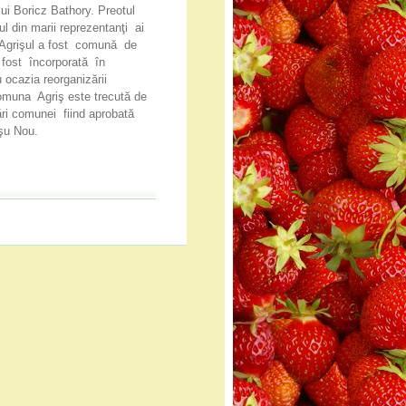
lui Boricz Bathory. Preotul
l din marii reprezentanţi ai
v, Agrişul a fost comună de
 fost încorporată în
ocazia reorganizării
 comuna Agriş este trecută de
ări comunei fiind aprobată
işu Nou.