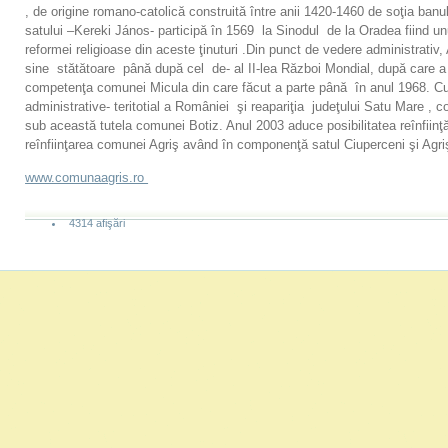
, de origine romano-catolică construită între anii 1420-1460 de soţia banu
satului –Kereki János- participă în 1569 la Sinodul de la Oradea fiind unu
reformei religioase din aceste ţinuturi .Din punct de vedere administrati
sine stătătoare până după cel de- al II-lea Război Mondial, după care a
competenţa comunei Micula din care făcut a parte până în anul 1968. Cu 
administrative- teritotial a României şi reapariţia judeţului Satu Mare ,
sub această tutela comunei Botiz. Anul 2003 aduce posibilitatea reînfiinţ
reînfiinţarea comunei Agriş având în componenţă satul Ciuperceni şi Agr
www.comunaagris.ro
4314 afişări