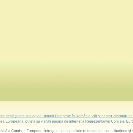
ame desfăşurate sub egida Uniunii Europene în România, cât şi pentru informaţii det
ea Europeană, puteţă să vizitaţi pagina de internet a Reprezentanţei Comisiei E
ficială a Comisiei Europene. Întrega responsabilitate referitoare la corectitudinea şi 