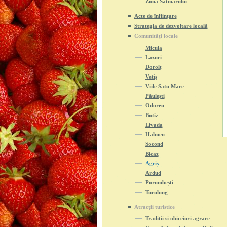
Zona Sătmarului
Acte de înființare
Strategia de dezvoltare locală
Comunităţi locale
Micula
Lazuri
Dorolț
Vetiș
Viile Satu Mare
Păulești
Odoreu
Botiz
Livada
Halmeu
Socond
Bicaz
Agriș
Ardud
Porumbești
Turulung
Atracţii turistice
Traditii si obiceiuri agrare