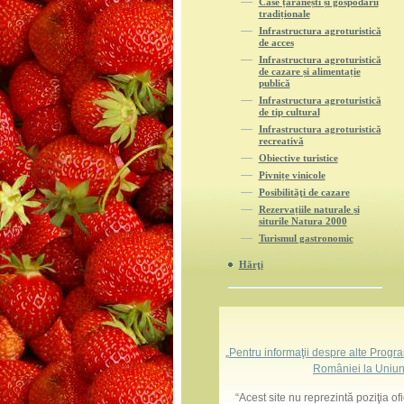
Case țărănești și gospodării
tradiționale
Infrastructura agroturistică
de acces
Infrastructura agroturistică
de cazare și alimentație
publică
Infrastructura agroturistică
de tip cultural
Infrastructura agroturistică
recreativă
Obiective turistice
Pivnițe vinicole
Posibilităţi de cazare
Rezervațiile naturale și
siturile Natura 2000
Turismul gastronomic
Hărţi
„
Pentru informaţii despre alte Progr
României la Uniun
“Acest site nu reprezintă poziţia o