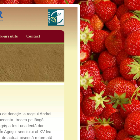
k-uri utile
Contact
 de donaţie a regelui Andrei
ă aceasta trecea pe lângă
griş a fost una lentă dar
n Agrişul secolului al XV-lea
 de actual biserică reformată