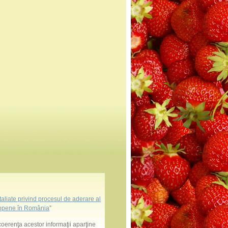
aliate privind procesul de aderare al
uropene în România
”
coerenţa acestor informaţii aparţine