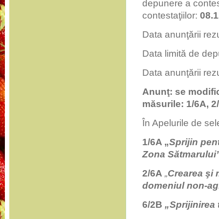
depunere a contest
contestaţiilor:
08.
Data anunţării rez
Data limită de dep
Data anunţării rezu
Anunţ: se modific
măsurile: 1/6A, 2
În Apelurile de sel
1/6A
„
Sprijin pen
Zona Sătmarului
2/6A
„
Crearea şi 
domeniul non-agr
6/2B
„Sprijinirea 