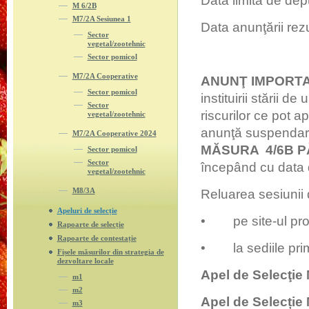
Data limită de dep
M 6/2B
M7/2A Sesiunea 1
Data anunţării rezu
Sector
vegetal/zootehnic
Sector pomicol
M7/2A Cooperative
ANUNŢ IMPORTA
Sector pomicol
instituirii stării d
Sector
riscurilor ce pot
vegetal/zootehnic
anunţă suspendare
M7/2A Cooperative 2024
MĂSURA
4/6B P
Sector pomicol
Sector
începând cu data 
vegetal/zootehnic
M8/3A
Reluarea sesiunii d
Apeluri de selecție
• pe site-ul pro
Rapoarte de selecție
Rapoarte de contestație
• la sediile prim
Fișele măsurilor din strategia de
dezvoltare locale
Apel de Selecţie
m1
m2
Apel de Selecție
m3