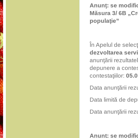
Anunţ: se modific
Măsura 3/ 6B „Cre
populaţie”
În Apelul de selecţ
dezvoltarea servi
anunţării rezultate
depunere a contest
contestaţiilor:
05.
Data anunţării rez
Data limită de dep
Data anunţării rezu
Anunţ: se modific