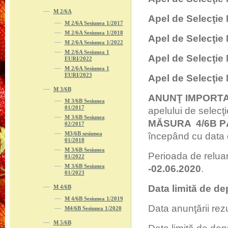
M 2/6A
Apel de Selecţie
M 2/6A Sesiunea 1/2017
M 2/6A Sesiunea 1/2018
Apel de Selecţie
M 2/6A Sesiunea 1/2022
M 2/6A Sesiunea 1
Apel de Selecţie
EURI/2022
M 2/6A Sesiunea 1
EURI/2023
Apel de Selecţie
M 3/6B
ANUNŢ IMPORTA
M 3/6B Sesiunea
01/2017
apelului de selecţ
M 3/6B Sesiunea
MĂSURA
4/6B P
02/2017
M3/6B sesiunea
începând cu data 
01/2018
M 3/6B Sesiunea
Perioada de reluar
01/2022
M 3/6B Sesiunea
-02.06.2020
.
01/2023
Data limită de de
M 4/6B
M 4/6B Sesiunea 1/2019
Data anunţării rez
M4/6B Sesiunea 1/2020
M 5/6B