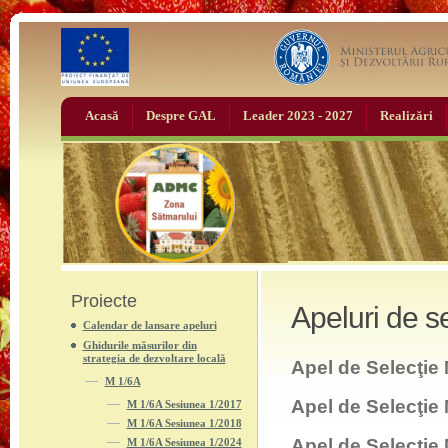
Acasă
Despre GAL
Leader 2023 - 2027
Realizări
Proiecte
Apeluri de se
Calendar de lansare apeluri
Ghidurile măsurilor din
strategia de dezvoltare locală
Apel de Selecţie
M 1/6A
Apel de Selecţie
M 1/6A Sesiunea 1/2017
M 1/6A Sesiunea 1/2018
Apel de Selecţie
M 1/6A Sesiunea 1/2024