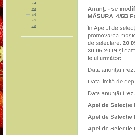
m4
Anunţ: - se modif
m5
m6
MĂSURA
4/6B P
m7
m8
În Apelul de selec
promovarea moşteni
de selectare:
20.0
30.05.2019
şi dat
felul următor:
Data anunţării rez
Data limită de dep
Data anunţării rezu
Apel de Selecţie
Apel de Selecţie
Apel de Selecție