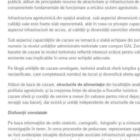
publică, alături de principalele resurse de atractivitate şi infrastructura d
componentele fundamentale de funcţionare a oricărui sistem agroturistic.
Infrastructura agroturistică din spațiul analizat, sub aspectul dimensiunii 
calităţii sale este foarte slab reprezentată, atât în ceea ce priveşte capac
aspectul infrastructurii de acces, al calității şi diversității serviciilor oferite 
Sub aspectul
capacităţilor de cazare
se remarcă o slabă echipare din pun
numeric la nivelul unităților administrativ-teritoriale care compun GAL Zo
bazelor de cazare la nivelul teritoriului reflectă interesul scăzut pentru val
existente sau implicabile în urma unor echipări adecvate.
Pe lângă unitățile de cazare omologate, teritoriul analizat oferă turiştilor ş
neclasificate, care completează numărul de locuri și diversifică oferta agr
Alături de baza de cazare,
structurile de alimentaţie
din localităţile ana
profilului agroturistic şi la creşterea forței de atracţie a fluxurilor turistice.
cazare oferă şi condiţii de servire a mesei (în saloane pentru micul dejun
recepţii sau baruri), dar există și unități independente de structurile de ca
Disfuncții constatate
Pe baza informaţiilor de ordin
statistic, cartografic, fotografic
şi a
sinteze
investigaţiile în teren
, în urma proceselor de prelucrare, reprezentare spaţi
au fost evidenţiate situaţiile disfuncţionale asociate infrastructurii agrotu