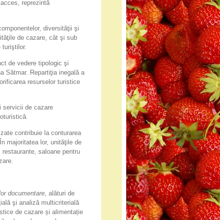
e acces, reprezintă
componentelor, diversităţii şi
ităţile de cazare, cât şi sub
turiştilor.
ct de vedere tipologic şi
na Sătmar. Repartiţia inegală a
orificarea resurselor turistice
i servicii de cazare
oturistică.
lizate contribuie la conturarea
 În majoritatea lor, unităţile de
, restaurante, saloane pentru
zare.
lor documentare
, alături de
ală şi analiză multicriterială
ristice de cazare și alimentație