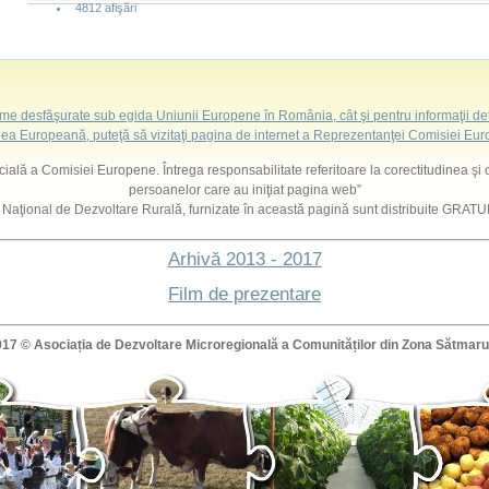
4812 afişări
ame desfăşurate sub egida Uniunii Europene în România, cât şi pentru informaţii det
ea Europeană, puteţă să vizitaţi pagina de internet a Reprezentanţei Comisiei E
ficială a Comisiei Europene. Întrega responsabilitate referitoare la corectitudinea şi 
persoanelor care au iniţiat pagina web”
l Naţional de Dezvoltare Rurală, furnizate în această pagină sunt distribuite GRATUIT
Arhivă 2013 - 2017
Film de prezentare
017 ©
Asociația de Dezvoltare Microregională a Comunităților din Zona Sătmaru