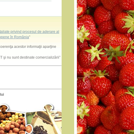
aliate privind procesul de aderare al
uropene în România
”
coerenţa acestor informaţii aparţine
 şi nu sunt destinate comercializării”
lui