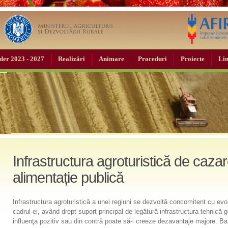
der 2023 - 2027
Realizări
Animare
Proceduri
Proiecte
Lin
Infrastructura agroturistică de cazar
alimentație publică
Infrastructura agroturistică a unei regiuni se dezvoltă concomitent cu evolu
cadrul ei, având drept suport principal de legătură infrastructura tehnică 
influenţa pozitiv sau din contră poate să-i creeze dezavantaje majore. Ba