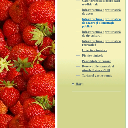
Case țărănești și gospodării
tradiționale
Infrastructura agroturistică
de acces
Infrastructura agroturistică
de cazare și alimentație
publică
Infrastructura agroturistică
de tip cultural
Infrastructura agroturistică
recreativă
Obiective turistice
Pivnițe vinicole
Posibilităţi de cazare
Rezervațiile naturale și
siturile Natura 2000
Turismul gastronomic
Hărţi