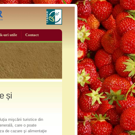
k-uri utile
Contact
e și
ţia mişcării turistice din
generală, care o poate
za de cazare şi alimentaţie