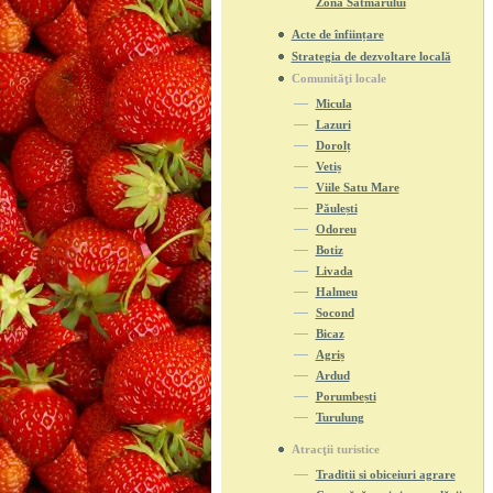
Zona Sătmarului
Acte de înființare
Strategia de dezvoltare locală
Comunităţi locale
Micula
Lazuri
Dorolț
Vetiș
Viile Satu Mare
Păulești
Odoreu
Botiz
Livada
Halmeu
Socond
Bicaz
Agriș
Ardud
Porumbești
Turulung
Atracţii turistice
Traditii si obiceiuri agrare