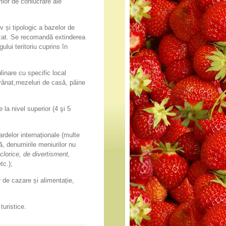
ilor de conlucrare ale
iv și tipologic a bazelor de
alizat. Se recomandă extinderea
gului teritoriu cuprins în
ulinare cu specific local
 vânat,mezeluri de casă, pâine
e la nivel superior (4 şi 5
ardelor internaționale (multe
ă, denumirile meniurilor nu
lclorice, de divertisment,
tc.);
r de cazare și alimentație,
turistice.