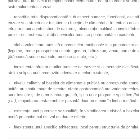
publică, atât la nivelul componentelor elementare, cât şi în cadrul structur
sistemului teritorial vizat:
­ - repartiția total disproporționată sub aspect numeric, funcțional, calitat
cazare și a structurilor turistice cu funcție de alimentație în teritoriu an
infrastructurii agroturistice de cazare și alimentație publică la nivelul între
proiect și creșterea calității serviciilor turistice pentru unitățile existente;
­ - slaba valorificare turistică a produselor tradiționale și a preparatelor c
(legume, fructe proaspete și uscate, gemuri, brânzeturi, vinuri, carne de
țărănească,sucuri naturale, produse apicole, etc.);
­ - inexistența infrastructurilor turistice de cazare și alimentație clasificat
stele) și lipsa unei promovări adecvate a celor existente;
­ - nivelul calitativ al bazelor de alimentație publică nu corespunde stand
unități au spațiu mare de servire, oferta gastronomică are varietate redus
sunt însoțite și de o prezentare grafică, lipsa unor programe specifice
(fo
ș.a.)
, majoritatea restaurantelor prezintă doar un meniu în limba română e
­ - existenţa unei puternice sezonalităţi în valorificarea turistică a bazelo
axată pe anotimpul estival cu durate diferite;
­ - inexistenţa unui specific arhitectural local pentru structurile de primire 