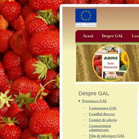
Acasă
Despre GAL
Lea
Despre GAL
Prezentare GAL
Componența GAL
Consiliul director
Comitet de selecție
Compartiment
administrativ
Film de informare GAL