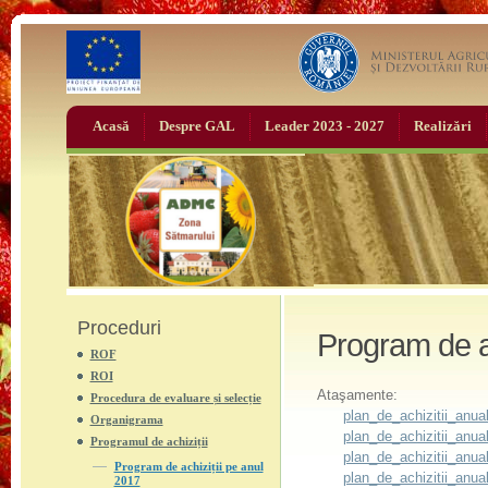
Acasă
Despre GAL
Leader 2023 - 2027
Realizări
Proceduri
Program de ac
ROF
ROI
Ataşamente:
Procedura de evaluare și selecție
plan_de_achizitii_anua
Organigrama
plan_de_achizitii_anual
Programul de achiziții
plan_de_achizitii_anual
Program de achiziții pe anul
plan_de_achizitii_anual
2017