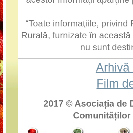
“Toate informaţiile, privin
Rurală, furnizate în această
nu sunt desti
Arhivă
Film d
2017 ©
Asociația de 
Comunităților