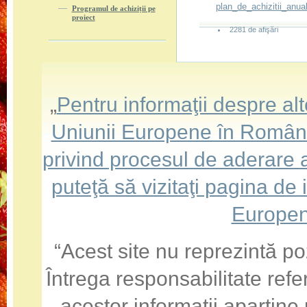
plan_de_achizitii_anual
Programul de achiziții pe
proiect
2281 de afişări
„
Pentru informaţii despre a
Uniunii Europene în România,
privind procesul de aderare
puteţă să vizitaţi pagina de
Europen
“Acest site nu reprezintă po
Întrega responsabilitate refe
acestor informaţii aparţine