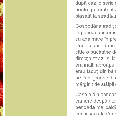
după caz, o serie
pentru porumb etc.
plasată la stradă/ul
Gospodăria tradiţio
în perioada interb
cu axa mare în pre
Unele cuprindeau ş
câte o bucătărie d
direcţia străzii şi
era înalt, aproape 
erau făcuţi din bâ
pe tălpi groase din
mărginit de stâlpii
Casele din perioa
camere despărţite 
perioada mai caldă
vechi sau ale ţăran