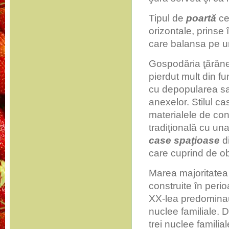
Tipul de
poartă
ce
orizontale, prinse
care balansa pe un
Gospodăria ţărănea
pierdut mult din fun
cu depopularea sat
anexelor. Stilul ca
materialele de cons
tradiţională cu un
case spaţioase
di
care cuprind de ob
Marea majoritatea 
construite în peri
XX-lea predominau
nuclee familiale.
trei nuclee familia