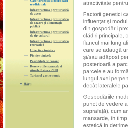
Case țărănești și gospodării
atractivitate pentru
tradiționale
Infrastructura agroturistică
Factorii genetici 
de acces
Infrastructura agroturistică
influenţat şi modul
de cazare și alimentație
publică
din gospodării pre
Infrastructura agroturistică
clădiri principale,
de tip cultural
Infrastructura agroturistică
flancul mai lung ali
recreativă
care se adaugă un
Obiective turistice
Pivnițe vinicole
şi/sau adăpost pe
Posibilităţi de cazare
posterioară a parc
Rezervațiile naturale și
siturile Natura 2000
parcelele au formă
Turismul gastronomic
lungul axei perpen
Hărţi
decât lateralele pa
Gospodăriile moder
punct de vedere al
suprafaţă), cum ar
mansarde, în timp c
estetică în detrim