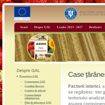
Acasă
Despre GAL
Leader 2023 - 2027
Realizări
Despre GAL
Case țărăneșt
Prezentare GAL
Componența GAL
Factorii istorici
, 
Consiliul director
Comitet de selecție
se regăsesc trei gr
Compartiment
teritoriului analiz
administrativ
Film de informare GAL
asupra componentei