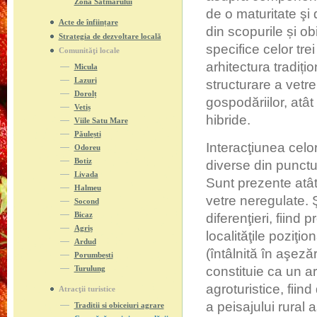
Zona Sătmarului
de o maturitate şi 
Acte de înființare
din scopurile și o
Strategia de dezvoltare locală
specifice celor tr
Comunităţi locale
arhitectura tradiți
Micula
Lazuri
structurare a vetre
Dorolț
gospodăriilor, atât
Vetiș
hibride.
Viile Satu Mare
Păulești
Interacţiunea celor
Odoreu
Botiz
diverse din punctul
Livada
Sunt prezente atât 
Halmeu
vetre neregulate. 
Socond
Bicaz
diferenţieri, fiin
Agriș
localităţile poziţi
Ardud
(întâlnită în aşeză
Porumbești
Turulung
constituie ca un ar
agroturistice, fiin
Atracţii turistice
a peisajului rural
Traditii si obiceiuri agrare