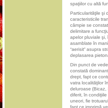
spaţiilor cu altă 
Particularităţile şi
caracteristicile tr
câmpie se constată
delimitare a funcţi
apelor pluviale şi,
asamblate în mani
“aerisit” asupra st
deplasarea pieton
Din punct de vedere
constată dominanţa 
drept, fapt ce con
vatra localităţilor 
deluroase (Bicaz, 
diferit, în condiţii
uneori, fie trotuaru
fapt ce imprimă ve