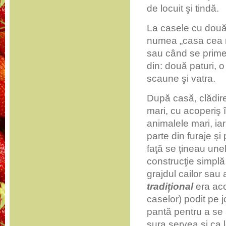
de locuit şi tindă.
La casele cu două 
numea „casa cea ma
sau când se prime
din: două paturi, 
scaune şi vatra.
După casă, clădir
mari, cu acoperiş î
animalele mari, iar
parte din furaje şi
faţă se țineau unel
construcţie simplă
grajdul cailor sau a
tradițional
era aco
caselor) podit pe 
pantă pentru a se 
şura servea şi ca l