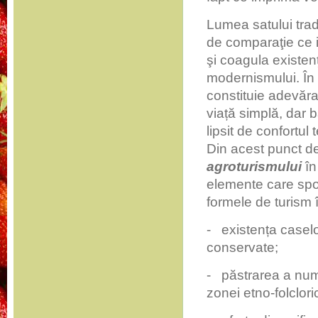
Lumea satului tradi
de comparaţie ce 
şi coagula existenţ
modernismului. În 
constituie adevărat
viață simplă, dar 
lipsit de confortul
Din acest punct de
agroturismului
în
elemente care spor
formele de turism 
­- existența caselo
conservate;
­- păstrarea a nume
zonei etno-folclori