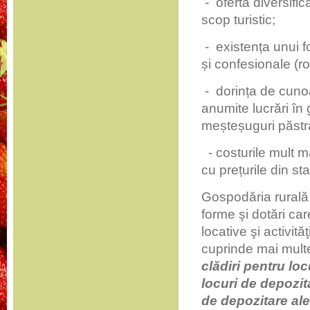
­ - oferta diversifi
scop turistic;
­ - existența unui 
și confesionale (r
­ - dorința de cun
anumite lucrări în
meșteșuguri păstr
­ - costurile mult 
cu prețurile din sta
Gospodăria rurală 
forme şi dotări ca
locative şi activit
cuprinde mai multe
clădiri pentru loc
locuri de depozit
de depozitare ale